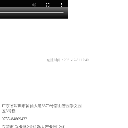
创建时间：
2021-12-31
17:40
：
广东省深圳市留仙大道3370号南山智园崇文园
区3号楼
：
0755-84869432
：
东莞市 兴业路2号机器人产业园12栋