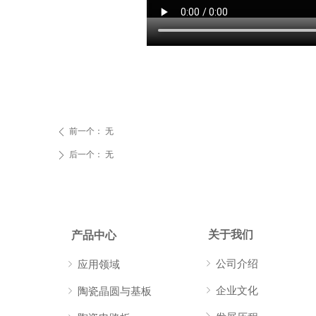
前一个：
无
ꄴ
后一个：
无
ꄲ
关于我们
产品中心
ꁇ
公司介绍
ꁇ
应用领域
ꁇ
企业文化
ꁇ
陶瓷晶圆与基板