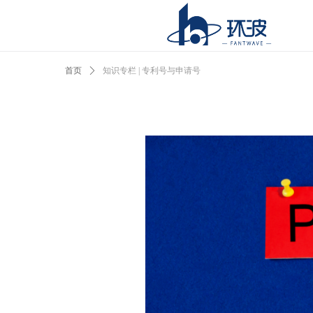
首页
ꄲ
知识专栏 | 专利号与申请号