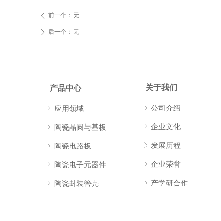
前一个：
无
ꄴ
后一个：
无
ꄲ
关于我们
产品中心
ꁇ
公司介绍
ꁇ
应用领域
ꁇ
企业文化
ꁇ
陶瓷晶圆与基板
ꁕ
发展历程
ꁇ
陶瓷电路板
ꁇ
企业荣誉
ꁇ
陶瓷电子元器件
ꁇ
产学研合作
ꁇ
陶瓷封装管壳